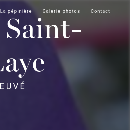
La pépinière
Galerie photos
Contact
 Saint-
Laye
 EUVÉ