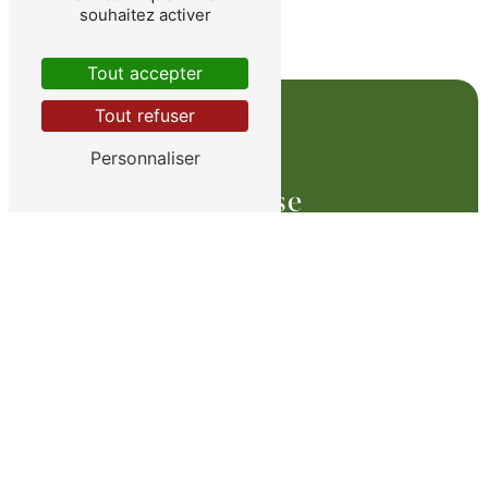
souhaitez activer
Tout accepter
Tout refuser
Personnaliser
Adresse
Route Départementale 307
78810 Feucherolles
Téléphone
01 34 59 02 64