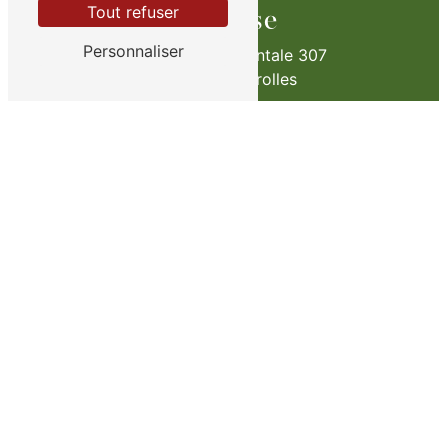
Tout refuser
Adresse
Personnaliser
Route Départementale 307
78810 Feucherolles
Téléphone
01 34 59 02 64
E-mail