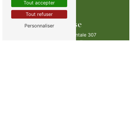
Tout accepter
Tout refuser
Adresse
Personnaliser
Route Départementale 307
78810 Feucherolles
Téléphone
01 34 59 02 64