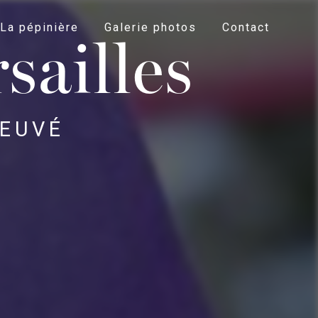
La pépinière
Galerie photos
Contact
sailles
 EUVÉ